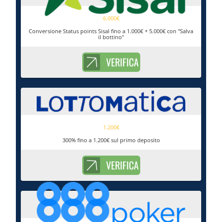
6.000€
Conversione Status points Sisal fino a 1.000€ + 5.000€ con "Salva
il bottino"
VERIFICA
1.200€
300% fino a 1.200€ sul primo deposito
VERIFICA