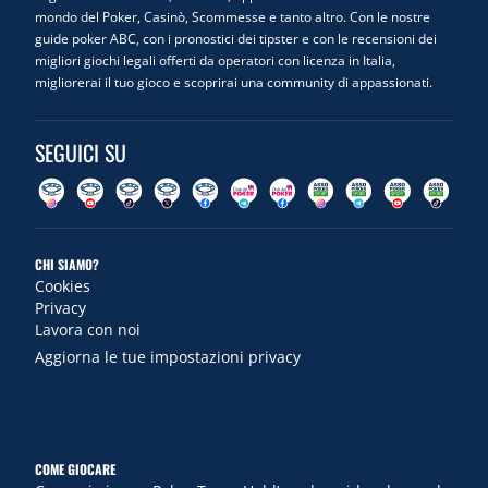
mondo del Poker, Casinò, Scommesse e tanto altro. Con le nostre
guide poker ABC, con i pronostici dei tipster e con le recensioni dei
migliori giochi legali offerti da operatori con licenza in Italia,
migliorerai il tuo gioco e scoprirai una community di appassionati.
SEGUICI SU
CHI SIAMO?
Cookies
Privacy
Lavora con noi
Aggiorna le tue impostazioni privacy
COME GIOCARE