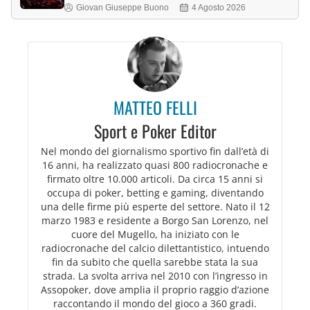
Giovan Giuseppe Buono
4 Agosto 2026
MATTEO FELLI
Sport e Poker Editor
Nel mondo del giornalismo sportivo fin dall’età di
16 anni, ha realizzato quasi 800 radiocronache e
firmato oltre 10.000 articoli. Da circa 15 anni si
occupa di poker, betting e gaming, diventando
una delle firme più esperte del settore. Nato il 12
marzo 1983 e residente a Borgo San Lorenzo, nel
cuore del Mugello, ha iniziato con le
radiocronache del calcio dilettantistico, intuendo
fin da subito che quella sarebbe stata la sua
strada. La svolta arriva nel 2010 con l’ingresso in
Assopoker, dove amplia il proprio raggio d’azione
raccontando il mondo del gioco a 360 gradi.