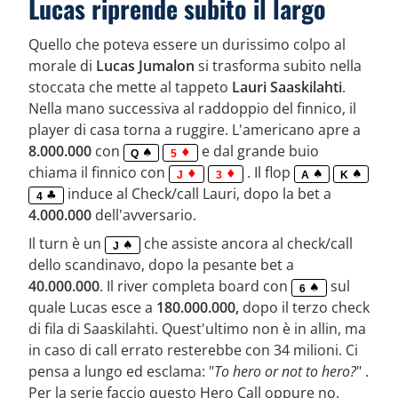
Lucas riprende subito il largo
Quello che poteva essere un durissimo colpo al
morale di
Lucas Jumalon
si trasforma subito nella
stoccata che mette al tappeto
Lauri Saaskilahti
.
Nella mano successiva al raddoppio del finnico, il
player di casa torna a ruggire. L'americano apre a
8.000.000
con
e dal grande buio
Q
5
chiama il finnico con
. Il flop
J
3
A
K
induce al Check/call Lauri, dopo la bet a
4
4.000.000
dell'avversario.
Il turn è un
che assiste ancora al check/call
J
dello scandinavo, dopo la pesante bet a
40.000.000
. Il river completa board con
sul
6
quale Lucas esce a
180.000.000,
dopo il terzo check
di fila di Saaskilahti. Quest'ultimo non è in allin, ma
in caso di call errato resterebbe con 34 milioni. Ci
pensa a lungo ed esclama: "
To hero or not to hero?
" .
Per la serie faccio questo Hero Call oppure no.