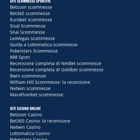
SITI SCOMMESSE SPORTIVE
Betsson scommesse
Bet365 scommesse
Eurobet scommesse
Sisal Scommesse
Snai Scommesse
LeoVegas scommesse
Guida a Lottomatica scommesse
Pokerstars Scommesse
888 Sport
Recensione completa di NetBet scommesse
Recensione completa di Goldbet scommesse
Bwin scommesse
William Hill Scommesse: la recensione
Netwin scommesse
Marathonbet scommesse
SITI CASINO ONLINE
Betsson Casino
Bet365 Casino: la recensione
Netwin Casino
Lottomatica Casino
Pokerstars Casino