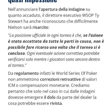
Nell'annunciare
l'apertura della indagine
su
quanto accaduto, il direttore esecutivo WSOP Ty
Stewart ha anche riconosciuto che difficilmente
Nielson sarà
risarcito
:
"La posizione ufficiale in ogni torneo è che,
se l’azione
è stata accettata da tutte le parti in causa, non è
possibile fare ricorso una volta che il torneo si è
concluso
. Ogni eventuale azione correttiva potrebbe
verificarsi solo mentre i giocatori sono ancora dentro
al torneo."
Da
regolamento
infatti le World Series Of Poker
non ammettono
correzioni retroattive
di valori
ICM o compensazioni monetarie. Crediamo
pertanto che solo nel caso in cui dalle indagini
dovesse emergere
il dolo
da parte del dealer la
cosa potrebbe essere
rivista
.