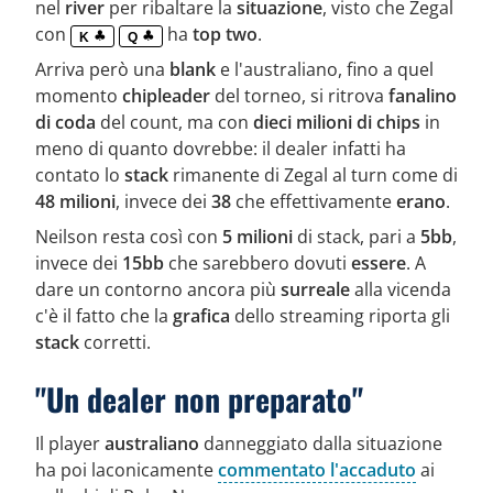
nel
river
per ribaltare la
situazione
, visto che Zegal
con
ha
top two
.
K
Q
Arriva però una
blank
e l'australiano, fino a quel
momento
chipleader
del torneo, si ritrova
fanalino
di coda
del count, ma con
dieci milioni di chips
in
meno di quanto dovrebbe: il dealer infatti ha
contato lo
stack
rimanente di Zegal al turn come di
48 milioni
, invece dei
38
che effettivamente
erano
.
Neilson resta così con
5 milioni
di stack, pari a
5bb
,
invece dei
15bb
che sarebbero dovuti
essere
. A
dare un contorno ancora più
surreale
alla vicenda
c'è il fatto che la
grafica
dello streaming riporta gli
stack
corretti.
"Un dealer non preparato"
Il player
australiano
danneggiato dalla situazione
ha poi laconicamente
commentato l'accaduto
ai