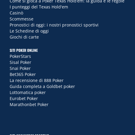
Come si gioca a Poker Texas Hold’em: la guida e le regole
I punteggi del Texas Hold'em
Casinò
Scommesse
Pronostici di oggi: i nostri pronostici sportivi
Le Schedine di oggi
Giochi di carte
SITI POKER ONLINE
PokerStars
Sisal Poker
Snai Poker
Bet365 Poker
La recensione di 888 Poker
Guida completa a Goldbet poker
Lottomatica poker
Eurobet Poker
Marathonbet Poker