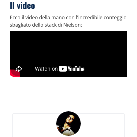
Il video
Ecco il video della mano con l'incredibile conteggio
sbagliato dello stack di Nielson: