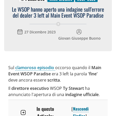
Le WSOP hanno aperto una indagine sull'errore
del dealer 3 left al Main Event WSOP Paradise
27 Dicembre 2023
Giovan Giuseppe Buono
Sul
clamoroso episodio
occorso quando il
Main
Event WSOP Paradise
era 3 left la parola
'fine'
deve ancora essere
scritta
.
Il
direttore esecutivo
WSOP
Ty Stewart
ha
annunciato l'apertura di una
indagine ufficiale
.
In questo
[
Nascondi
Articolo:
l’indice
]