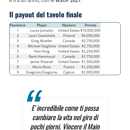
è tra un anno, con le
WSOP 2027
.
Il payout del tavolo finale
Posizione
Player
Nazione
Premio
1
Lucas Jumalon
United States
$10,000,000
2
Lauri Saaskilahti
Finland
$6,000,000
3
Greg Mueller
Canada
$3,750,000
4
Michael Gagliano
United States
$2,750,000
5
Han Feng
United States
$2,250,000
6
Rami Hammoud
Canada
$1,750,000
7
Jamie Shaevel
United States
$1,500,000
8
Mario Boos
France
$1,250,000
9
Evagoras Evagorou
Cyprus
$1,000,000
E' incredibile come ti possa
cambiare la vita nel giro di
pochi giorni. Vincere il Main