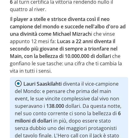
6
al turn certifica la vittoria rendendo nullo il
quattro al river.
I
l player a stelle e strisce diventa così il neo
campione del mondo e succede nell'albo d'oro ad
una divinità come Michael Mizrach
i che vinse
appunto 12 mesi fa:
Lucas a 22 anni diventa il
secondo più giovane di sempre a trionfare nel
Main, con la bellezza di 10.000.000 di dollari
che
gonfiano le sue tasche: una cifra che ti cambia la
vita in tutti i sensi.
Lauri Saaskilahti
diventa il vice-campione
del Mondo: e pensare che prima del main
event, le sue vincite complessive dal vivo non
superavano i
138.000
dollari. Da questa notte,
nel suo conto corrente ci sono la bellezza di
6
milioni di dollari
in più, dopo essere stato
senza dubbio uno dei maggiori protagonisti
del tavolo finale. L'Hero call con il Jack è stato