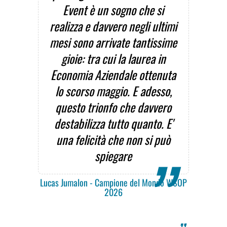
Event è un sogno che si
realizza e davvero negli ultimi
mesi sono arrivate tantissime
gioie: tra cui la laurea in
Economia Aziendale ottenuta
lo scorso maggio. E adesso,
questo trionfo che davvero
destabilizza tutto quanto. E'
una felicità che non si può
spiegare
Lucas Jumalon - Campione del Mondo WSOP
2026