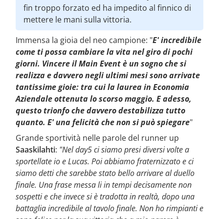
fin troppo forzato ed ha impedito al finnico di
mettere le mani sulla vittoria.
Immensa la gioia del neo campione: "
E' incredibile
come ti possa cambiare la vita nel giro di pochi
giorni. Vincere il Main Event è un sogno che si
realizza e davvero negli ultimi mesi sono arrivate
tantissime gioie: tra cui la laurea in Economia
Aziendale ottenuta lo scorso maggio. E adesso,
questo trionfo che davvero destabilizza tutto
quanto. E' una felicità che non si può spiegare
"
Grande sportività nelle parole del runner up
Saaskilahti
:
"Nel day5 ci siamo presi diversi volte a
sportellate io e Lucas. Poi abbiamo fraternizzato e ci
siamo detti che sarebbe stato bello arrivare al duello
finale. Una frase messa li in tempi decisamente non
sospetti e che invece si è tradotta in realtà, dopo una
battaglia incredibile al tavolo finale. Non ho rimpianti e