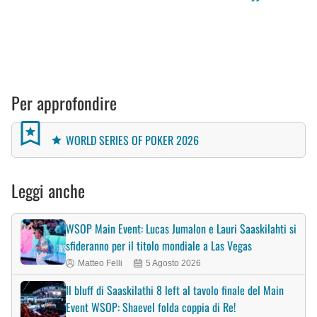
Per approfondire
WORLD SERIES OF POKER 2026
Leggi anche
WSOP Main Event: Lucas Jumalon e Lauri Saaskilahti si
sfideranno per il titolo mondiale a Las Vegas
Matteo Felli
5 Agosto 2026
Il bluff di Saaskilathi 8 left al tavolo finale del Main
Event WSOP: Shaevel folda coppia di Re!