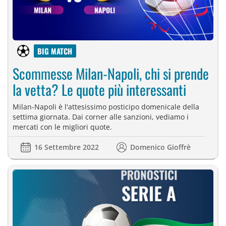
BIG MATCH
Scommesse Milan-Napoli, chi si prende
la vetta? Le quote più interessanti
Milan-Napoli è l'attesissimo posticipo domenicale della
settima giornata. Dai corner alle sanzioni, vediamo i
mercati con le migliori quote.
16 Settembre 2022
Domenico Gioffrè