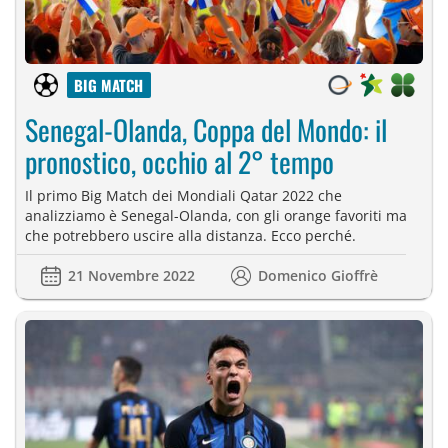
BIG MATCH
Senegal-Olanda, Coppa del Mondo: il
pronostico, occhio al 2° tempo
Il primo Big Match dei Mondiali Qatar 2022 che
analizziamo è Senegal-Olanda, con gli orange favoriti ma
che potrebbero uscire alla distanza. Ecco perché.
21 Novembre 2022
Domenico Gioffrè