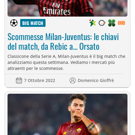
BIG MATCH
Scommesse Milan-Juventus: le chiavi
del match, da Rebic a... Orsato
Classicone della Serie A, Milan-Juventus è il big match che
analizziamo questa settimana. Vediamo i mercati più
attraenti per le scommesse.
7 Ottobre 2022
Domenico Gioffrè