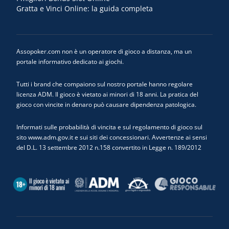
Gratta e Vinci Online: la guida completa
Assopoker.com non è un operatore di gioco a distanza, ma un
portale informativo dedicato ai giochi.
Tutti i brand che compaiono sul nostro portale hanno regolare
licenza ADM. Il gioco è vietato ai minori di 18 anni. La pratica del
gioco con vincite in denaro può causare dipendenza patologica.
Informati sulle probabilità di vincita e sul regolamento di gioco sul
sito www.adm.gov.it e sui siti dei concessionari. Avvertenze ai sensi
del D.L. 13 settembre 2012 n.158 convertito in Legge n. 189/2012