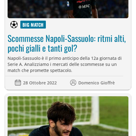
BIG MATCH
Scommesse Napoli-Sassuolo: ritmi alti,
pochi gialli e tanti gol?
Napoli-Sassuolo è il primo anticipo della 12a giornata di
Serie A. Analizziamo i mercati delle scommesse su un
match che promette spettacolo.
28 Ottobre 2022
Domenico Gioffrè