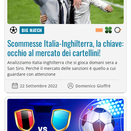
BIG MATCH
Scommesse Italia-Inghilterra, la chiave:
occhio al mercato dei cartellini!
Analizziamo Italia-Inghilterra che si gioca domani sera a
San Siro. Perché il mercato delle sanzioni è quello a cui
guardare con attenzione
22 Settembre 2022
Domenico Gioffrè