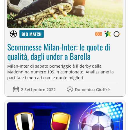
BIG MATCH
Scommesse Milan-Inter: le quote di
qualità, dagli under a Barella
Milan-Inter di sabato pomeriggio è il derby della
Madonnina numero 199 in campionato. Analizziamo la
partita e i mercati con le quote migliori
2 Settembre 2022
Domenico Gioffrè