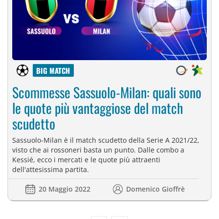
BIG MATCH
Scommesse Sassuolo-Milan: quali sono
le quote più vantaggiose del match
scudetto
Sassuolo-Milan è il match scudetto della Serie A 2021/22,
visto che ai rossoneri basta un punto. Dalle combo a
Kessié, ecco i mercati e le quote più attraenti
dell'attesissima partita.
20 Maggio 2022
Domenico Gioffrè