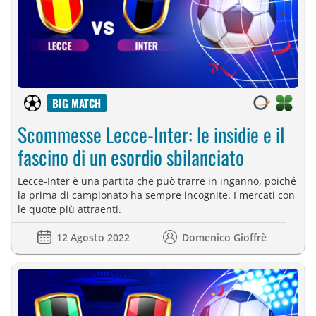
BIG MATCH
Scommesse Lecce-Inter: le insidie e il
fascino di un esordio sbilanciato
Lecce-Inter è una partita che può trarre in inganno, poiché
la prima di campionato ha sempre incognite. I mercati con
le quote più attraenti.
12 Agosto 2022
Domenico Gioffrè