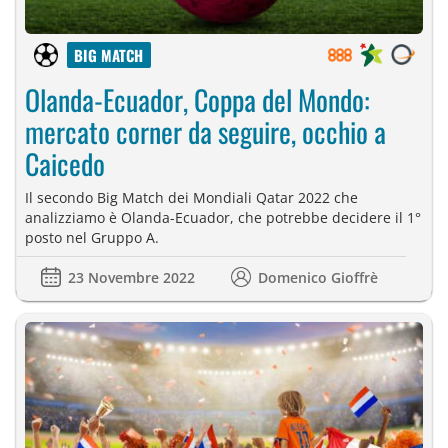
BIG MATCH
Olanda-Ecuador, Coppa del Mondo:
mercato corner da seguire, occhio a
Caicedo
Il secondo Big Match dei Mondiali Qatar 2022 che
analizziamo è Olanda-Ecuador, che potrebbe decidere il 1°
posto nel Gruppo A.
23 Novembre 2022
Domenico Gioffrè