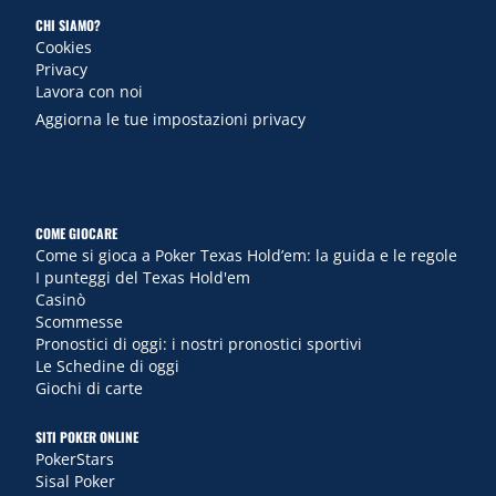
CHI SIAMO?
Cookies
Privacy
Lavora con noi
Aggiorna le tue impostazioni privacy
COME GIOCARE
Come si gioca a Poker Texas Hold’em: la guida e le regole
I punteggi del Texas Hold'em
Casinò
Scommesse
Pronostici di oggi: i nostri pronostici sportivi
Le Schedine di oggi
Giochi di carte
SITI POKER ONLINE
PokerStars
Sisal Poker