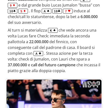
e dal grande buio Lucas Jumalon "bussa" con
9
. Il flop
induce al
10
5
A
10
7
check/call lo statunitense, dopo la bet a
6.000.000
del suo avversario.
Al turn si materializza
che vede ancora una
K
volta Lucas fare Check: immediata la seconda
pallottola a
22.000.000
del finnico, con
conseguente call del padrone di casa. Il board si
completa con
. Stessa azione per la terza
A
volta: check di Jumalon, con Lauri che spara a
37.000.000
e
call del futuro campione
che incassa il
piatto grazie alla doppia coppia.