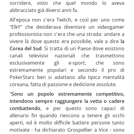
sorridere, visto che quel mondo lo aveva
abbracciato già diversi anni fa.
All'epoca non c'era Twitch, e così per uno come
"ElkY" che desiderava diventare un videogamer
professionista non c'era che una strada: andare a
vivere là dove questo era possibile, vale a dire
la
Corea del Sud
. Si tratta di un Paese dove esistono
canali televisivi nazionali che trasmettono
esclusivamente gli e-sport, che sono
estremamente popolari e secondo il pro di
PokerStars ben si adattano alla tipica mentalità
coreana, fatta di passione e dedizione assolute.
"
Sono un popolo estremamente competitivo,
intendono sempre raggiungere la vetta o cadere
combattendo
, e per questo sono capaci di
allenarsi fin quando riescono a tenere gli occhi
aperti, ed è molto difficile battere persone tanto
motivate - ha dichiarato Grospellier a Vice - sono