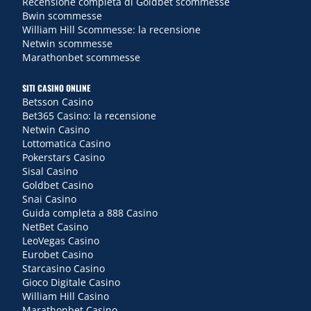
Recensione completa di Goldbet scommesse
Bwin scommesse
William Hill Scommesse: la recensione
Netwin scommesse
Marathonbet scommesse
SITI CASINO ONLINE
Betsson Casino
Bet365 Casino: la recensione
Netwin Casino
Lottomatica Casino
Pokerstars Casino
Sisal Casino
Goldbet Casino
Snai Casino
Guida completa a 888 Casino
NetBet Casino
LeoVegas Casino
Eurobet Casino
Starcasino Casino
Gioco Digitale Casino
William Hill Casino
Marathonbet Casino