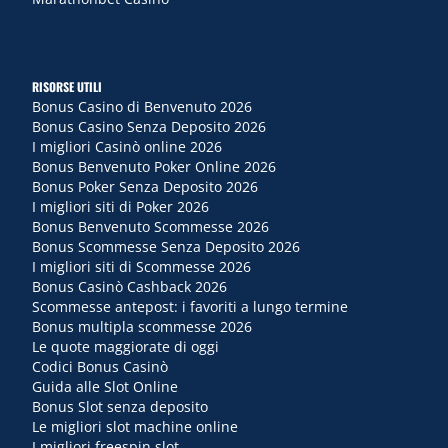
RISORSE UTILI
Bonus Casino di Benvenuto 2026
Bonus Casino Senza Deposito 2026
I migliori Casinò online 2026
Bonus Benvenuto Poker Online 2026
Bonus Poker Senza Deposito 2026
I migliori siti di Poker 2026
Bonus Benvenuto Scommesse 2026
Bonus Scommesse Senza Deposito 2026
I migliori siti di Scommesse 2026
Bonus Casinò Cashback 2026
Scommesse antepost: i favoriti a lungo termine
Bonus multipla scommesse 2026
Le quote maggiorate di oggi
Codici Bonus Casinò
Guida alle Slot Online
Bonus Slot senza deposito
Le migliori slot machine online
I migliori freespin slot