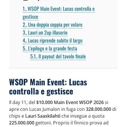
1.
WSOP Main Event: Lucas controlla e
gestisce
2.
Una doppia coppia per volare
3.
Lauri un 2up illusorio
4.
Lucas riprende subito il largo
5.
L'epilogo e la grande festa
5.1.
Il payout del tavolo finale
WSOP Main Event: Lucas
controlla e gestisce
Il day 11, del
$10.000 Main Event WSOP 2026
si
apre con Lucas Jumalon in fuga con
328.000.000
di
chips e
Lauri Saaskilahti
che insegue a quota
225.000.000
gettoni. Proprio il finnico prova ad