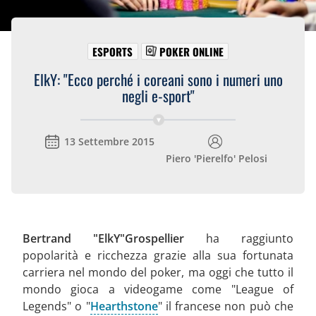
ESPORTS
POKER ONLINE
ElkY: "Ecco perché i coreani sono i numeri uno
negli e-sport"
13 Settembre 2015
Piero 'Pierelfo' Pelosi
Bertrand "ElkY"Grospellier
ha raggiunto
popolarità e ricchezza grazie alla sua fortunata
carriera nel mondo del poker, ma oggi che tutto il
mondo gioca a videogame come "League of
Legends" o "
Hearthstone
" il francese non può che