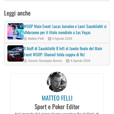
Leggi anche
WSOP Main Event: Lucas Jumalon e Lauri Saaskilahti si
sfideranno per il titolo mondiale a Las Vegas
Matteo Felli
5 Agosto 2026
Il bluff di Saaskilathi 8 left al tavolo finale del Main
Event WSOP: Shaevel folda coppia di Re!
Giovan Giuseppe Buono
4 Agosto 2026
MATTEO FELLI
Sport e Poker Editor
Nel mondo del giornalismo sportivo fin dall’età di