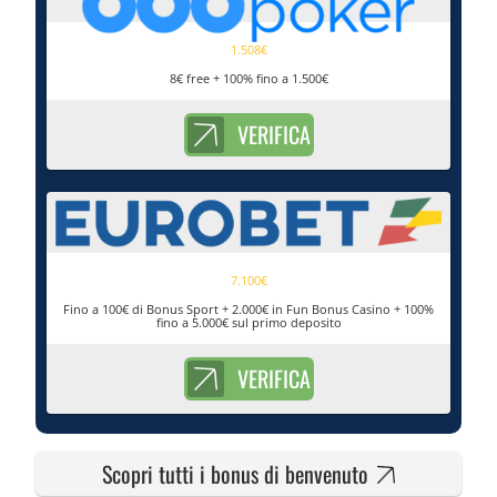
1.508€
8€ free + 100% fino a 1.500€
VERIFICA
7.100€
Fino a 100€ di Bonus Sport + 2.000€ in Fun Bonus Casino + 100%
fino a 5.000€ sul primo deposito
VERIFICA
Scopri tutti i bonus di benvenuto