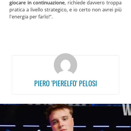
giocare in continuazione
, richiede davvero troppa
pratica a livello strategico, e io certo non avrei più
l'energia per farlo!".
PIERO 'PIERELFO' PELOSI