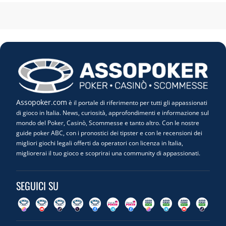
Assopoker.com
è il portale di riferimento per tutti gli appassionati
di gioco in Italia. News, curiosità, approfondimenti e informazione sul
mondo del Poker, Casinò, Scommesse e tanto altro. Con le nostre
guide poker ABC, con i pronostici dei tipster e con le recensioni dei
migliori giochi legali offerti da operatori con licenza in Italia,
migliorerai il tuo gioco e scoprirai una community di appassionati.
SEGUICI SU