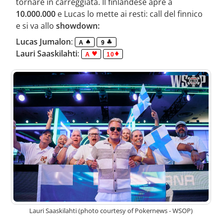
tornare in carreggiata. Il finlandese apre a
10.000.000
e Lucas lo mette ai resti: call del finnico
e si va allo
showdown:
Lucas Jumalon
:
A
9
Lauri Saaskilahti
:
A
10
Lauri Saaskilahti (photo courtesy of Pokernews - WSOP)