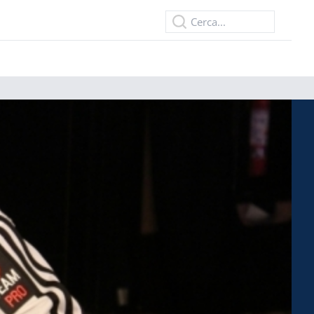
Search for: