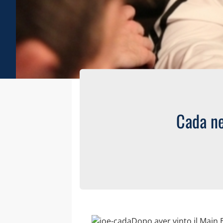
Cada nei
Dopo aver vinto il Main