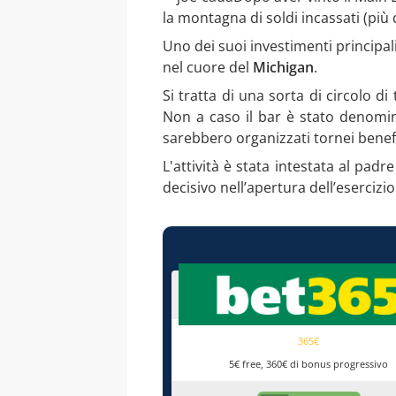
la montagna di soldi incassati (più d
Uno dei suoi investimenti principali
nel cuore del
Michigan
.
Si tratta di una sorta di circolo d
Non a caso il bar è stato denomi
sarebbero organizzati tornei benefi
L'attività è stata intestata al padre
decisivo nell’apertura dell’esercizio
365€
5€ free, 360€ di bonus progressivo