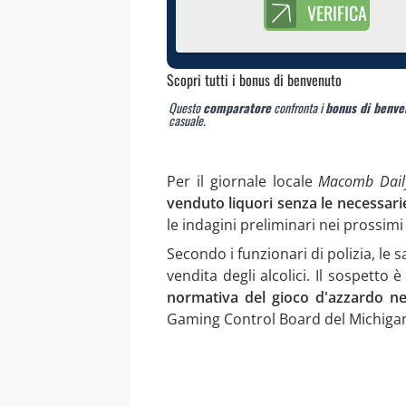
VERIFICA
Scopri tutti i bonus di benvenuto
Questo
comparatore
confronta i
bonus di benve
casuale.
Per il giornale locale
Macomb Dail
venduto liquori senza le necessari
le indagini preliminari nei prossimi
Secondo i funzionari di polizia, le
vendita degli alcolici. Il sospetto
normativa del gioco d'azzardo ne
Gaming Control Board del Michigan.