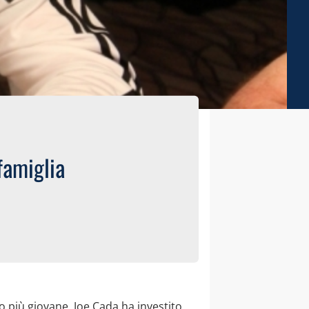
 famiglia
 più giovane, Joe Cada ha investito