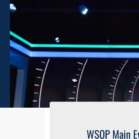
WSOP Main Ev