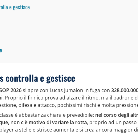
lla e gestisce
le
 controlla e gestisce
WSOP 2026
si apre con Lucas Jumalon in fuga con
328.000.00
i. Proprio il finnico prova ad alzare il ritmo, ma il padrone d
stione, difesa e attacco, pochissimi rischi e molta pressione 
classe è abbastanza chiara e prevedibile:
nel corso degli altr
e, non c'è motivo di variare la rotta,
proprio ad un passo d
player a stelle e strisce aumenta e si crea ancora maggior di