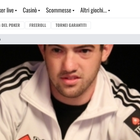
er live
Casinò
Scommesse
Altri giochi...
B DEL POKER
FREEROLL
TORNEI GARANTITI
A