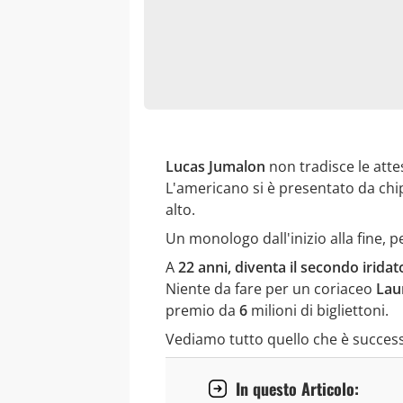
Lucas Jumalon
non tradisce le atte
L'americano si è presentato da chipl
alto.
Un monologo dall'inizio alla fine, p
A
22 anni, diventa il secondo irida
Niente da fare per un coriaceo
Laur
premio da
6
milioni di bigliettoni.
Vediamo tutto quello che è successo
In questo Articolo: