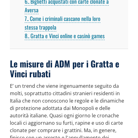
6.
Biglietti acquistati con carte clonate a
Aversa
7.
Come i criminali cascano nella loro
stessa trappola
8.
Gratta e Vinci online e casinò games
Le misure di ADM per i Gratta e
Vinci rubati
E’ un trend che viene ingenuamente seguito da
molti, soprattutto cittadini stranieri residenti in
Italia che non conoscono le regole e le dinamiche
di protezione adottata dai Monopoli e delle
autorità italiane. Quasi ogni giorno le cronache
locali ci aggiornano su furti, rapine e uso di carte
clonate per comprare i grattini. Ma, in genere,
finisce con un arresto e l'annullamento dei