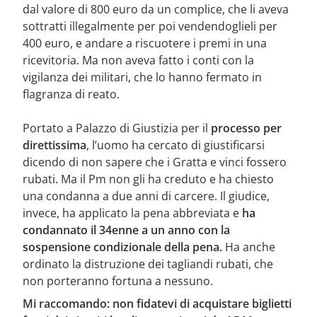
dal valore di 800 euro da un complice, che li aveva
sottratti illegalmente per poi vendendoglieli per
400 euro, e andare a riscuotere i premi in una
ricevitoria. Ma non aveva fatto i conti con la
vigilanza dei militari, che lo hanno fermato in
flagranza di reato.
Portato a Palazzo di Giustizia per il
processo per
direttissima
, l’uomo ha cercato di giustificarsi
dicendo di non sapere che i Gratta e vinci fossero
rubati. Ma il Pm non gli ha creduto e ha chiesto
una condanna a due anni di carcere. Il giudice,
invece, ha applicato la pena abbreviata e
ha
condannato il 34enne a un anno con la
sospensione condizionale della pena.
Ha anche
ordinato la distruzione dei tagliandi rubati, che
non porteranno fortuna a nessuno.
Mi raccomando: non fidatevi di acquistare biglietti