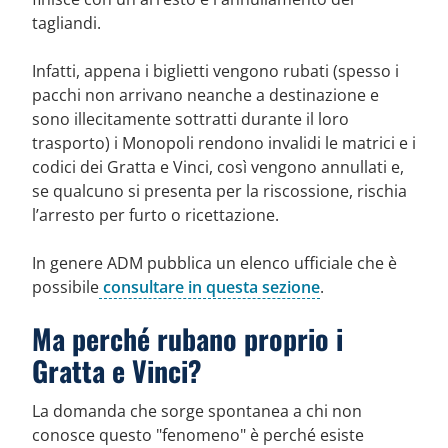
tagliandi.
Infatti, appena i biglietti vengono rubati (spesso i
pacchi non arrivano neanche a destinazione e
sono illecitamente sottratti durante il loro
trasporto) i Monopoli rendono invalidi le matrici e i
codici dei Gratta e Vinci, così vengono annullati e,
se qualcuno si presenta per la riscossione, rischia
l’arresto per furto o ricettazione.
In genere ADM pubblica un elenco ufficiale che è
possibile
consultare in questa sezione
.
Ma perché rubano proprio i
Gratta e Vinci?
La domanda che sorge spontanea a chi non
conosce questo "fenomeno" è perché esiste