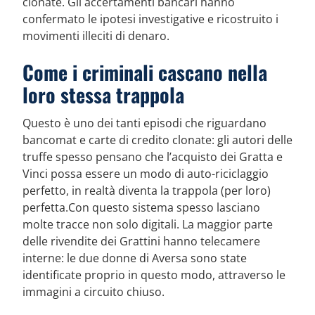
clonate. Gli accertamenti bancari hanno
confermato le ipotesi investigative e ricostruito i
movimenti illeciti di denaro.
Come i criminali cascano nella
loro stessa trappola
Questo è uno dei tanti episodi che riguardano
bancomat e carte di credito clonate: gli autori delle
truffe spesso pensano che l’acquisto dei Gratta e
Vinci possa essere un modo di auto-riciclaggio
perfetto, in realtà diventa la trappola (per loro)
perfetta.Con questo sistema spesso lasciano
molte tracce non solo digitali. La maggior parte
delle rivendite dei Grattini hanno telecamere
interne: le due donne di Aversa sono state
identificate proprio in questo modo, attraverso le
immagini a circuito chiuso.