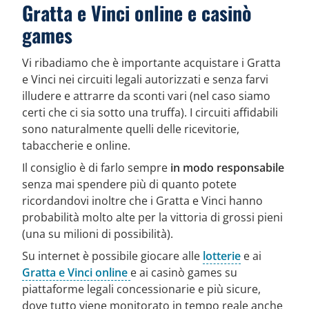
Gratta e Vinci online e casinò
games
Vi ribadiamo che è importante acquistare i Gratta
e Vinci nei circuiti legali autorizzati e senza farvi
illudere e attrarre da sconti vari (nel caso siamo
certi che ci sia sotto una truffa). I circuiti affidabili
sono naturalmente quelli delle ricevitorie,
tabaccherie e online.
Il consiglio è di farlo sempre
in modo responsabile
senza mai spendere più di quanto potete
ricordandovi inoltre che i Gratta e Vinci hanno
probabilità molto alte per la vittoria di grossi pieni
(una su milioni di possibilità).
Su internet è possibile giocare alle
lotterie
e ai
Gratta e Vinci online
e ai casinò games su
piattaforme legali concessionarie e più sicure,
dove tutto viene monitorato in tempo reale anche