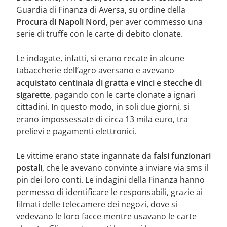
Guardia di Finanza di Aversa, su ordine della
Procura di Napoli Nord
, per aver commesso una
serie di truffe con le carte di debito clonate.
Le indagate, infatti, si erano recate in alcune
tabaccherie dell’agro aversano e avevano
acquistato centinaia di gratta e vinci e stecche di
sigarette
, pagando con le carte clonate a ignari
cittadini. In questo modo, in soli due giorni, si
erano impossessate di circa 13 mila euro, tra
prelievi e pagamenti elettronici.
Le vittime erano state ingannate da
falsi funzionari
postali
, che le avevano convinte a inviare via sms il
pin dei loro conti. Le indagini della Finanza hanno
permesso di identificare le responsabili, grazie ai
filmati delle telecamere dei negozi, dove si
vedevano le loro facce mentre usavano le carte