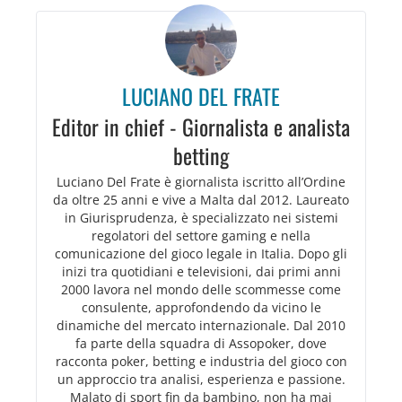
LUCIANO DEL FRATE
Editor in chief - Giornalista e analista
betting
Luciano Del Frate è giornalista iscritto all’Ordine
da oltre 25 anni e vive a Malta dal 2012. Laureato
in Giurisprudenza, è specializzato nei sistemi
regolatori del settore gaming e nella
comunicazione del gioco legale in Italia. Dopo gli
inizi tra quotidiani e televisioni, dai primi anni
2000 lavora nel mondo delle scommesse come
consulente, approfondendo da vicino le
dinamiche del mercato internazionale. Dal 2010
fa parte della squadra di Assopoker, dove
racconta poker, betting e industria del gioco con
un approccio tra analisi, esperienza e passione.
Malato di sport fin da bambino, non ha mai