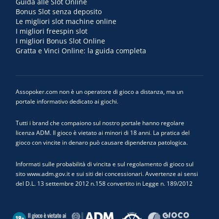
Guida alle Slot Online
Bonus Slot senza deposito
Le migliori slot machine online
I migliori freespin slot
I migliori Bonus Slot Online
Gratta e Vinci Online: la guida completa
Assopoker.com non è un operatore di gioco a distanza, ma un
portale informativo dedicato ai giochi.
Tutti i brand che compaiono sul nostro portale hanno regolare
licenza ADM. Il gioco è vietato ai minori di 18 anni. La pratica del
gioco con vincite in denaro può causare dipendenza patologica.
Informati sulle probabilità di vincita e sul regolamento di gioco sul
sito www.adm.gov.it e sui siti dei concessionari. Avvertenze ai sensi
del D.L. 13 settembre 2012 n.158 convertito in Legge n. 189/2012