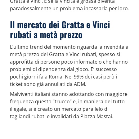
Gratta e Vinci. E se la vincita è grossa diventa
paradossalmente un problema incassarla per loro.
Il mercato dei Gratta e Vinci
rubati a metà prezzo
L’ultimo trend del momento riguarda la rivendita a
metà prezzo dei Gratta e Vinci rubati, spesso si
approfitta di persone poco informate o che hanno
problemi di dipendenza dal gioco. E’ successo
pochi giorni fa a Roma. Nel 99% dei casi però i
ticket sono già annullati da ADM.
Malviventi italiani stanno adottando con maggiore
frequenza questo “trucco” e, in maniera del tutto
illegale, si è creato un mercato parallelo di
tagliandi rubati e invalidati da Piazza Mastai.