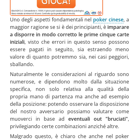
Uno degli aspetti fondamentali nel
poker cinese
, a
maggior ragione se si è dei principianti, è
imparare
a disporre in modo corretto le prime cinque carte
iniziali
, visto che errori in questo senso possono
essere pagati in seguito, sia estraendo meno
valore di quanto potremmo sia, nei casi peggiori,
sballando.
Naturalmente le considerazioni al riguardo sono
numerose, e dipendono molto dalla situazione
specifica, non solo relativa alla qualità della
propria mano di partenza ma anche ad esempio
della posizione: potendo osservare la disposizione
del nostro avversario possiamo valutare come
muoverci in base ad
eventuali out "bruciati"
,
privilegiando certe combinazioni anziché altre.
Malgrado questo, è chiaro che anche nel poker