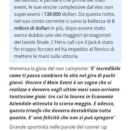
del Mondo: e pensare che prima del main
event, le sue vincite complessive dal vivo non
superavano i
138.000
dollari. Da questa notte,
nel suo conto corrente ci sono la bellezza di
6
milioni di dollari
in più, dopo essere stato
senza dubbio uno dei maggiori protagonisti
del tavolo finale. L'Hero call con il Jack è stato
fin troppo forzato ed ha impedito al finnico di
mettere le mani sulla vittoria.
Immensa la gioia del neo campione: "
E' incredibile
come ti possa cambiare la vita nel giro di pochi
giorni. Vincere il Main Event è un sogno che si
realizza e davvero negli ultimi mesi sono arrivate
tantissime gioie: tra cui la laurea in Economia
Aziendale ottenuta lo scorso maggio. E adesso,
questo trionfo che davvero destabilizza tutto
quanto. E' una felicità che non si può spiegare
"
Grande sportività nelle parole del runner up