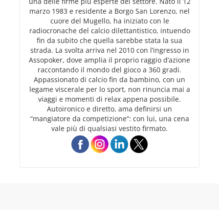
una delle firme più esperte del settore. Nato il 12
marzo 1983 e residente a Borgo San Lorenzo, nel
cuore del Mugello, ha iniziato con le
radiocronache del calcio dilettantistico, intuendo
fin da subito che quella sarebbe stata la sua
strada. La svolta arriva nel 2010 con l’ingresso in
Assopoker, dove amplia il proprio raggio d’azione
raccontando il mondo del gioco a 360 gradi.
Appassionato di calcio fin da bambino, con un
legame viscerale per lo sport, non rinuncia mai a
viaggi e momenti di relax appena possibile.
Autoironico e diretto, ama definirsi un
“mangiatore da competizione”: con lui, una cena
vale più di qualsiasi vestito firmato.