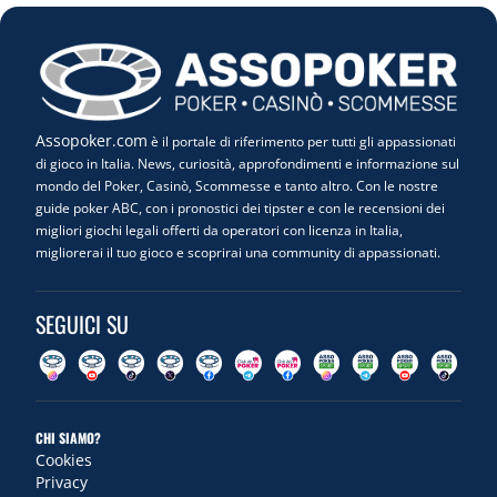
Assopoker.com
è il portale di riferimento per tutti gli appassionati
di gioco in Italia. News, curiosità, approfondimenti e informazione sul
mondo del Poker, Casinò, Scommesse e tanto altro. Con le nostre
guide poker ABC, con i pronostici dei tipster e con le recensioni dei
migliori giochi legali offerti da operatori con licenza in Italia,
migliorerai il tuo gioco e scoprirai una community di appassionati.
SEGUICI SU
CHI SIAMO?
Cookies
Privacy