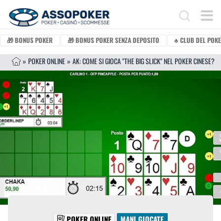
Vai al contenuto
Search for:
🎁 BONUS POKER
🎁 BONUS POKER SENZA DEPOSITO
♣️ CLUB DEL POK
»
POKER ONLINE
»
AK: COME SI GIOCA "THE BIG SLICK" NEL POKER CINESE?
POKER ONLINE
MANI GIOCATE