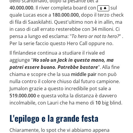
dello scandinavo, dopo la pesante bet a
40.000.000
. Il river completa board con
sul
6
quale Lucas esce a
180.000.000,
dopo il terzo check
di fila di Saaskilahti. Quest'ultimo non è in allin, ma
in caso di call errato resterebbe con 34 milioni. Ci
pensa a lungo ed esclama: "
To hero or not to hero?
" .
Per la serie faccio questo Hero Call oppure no.
Il finlandese continua a studiare il rivale ed
aggiunge "
Ho solo un Jack in questa mano, ma
potrei essere buono. Potrebbe bastare
". Alla fine
chiama e scopre che la sua
middle pair
non può
nulla contro il colore chiuso dal futuro campione.
Jumalon grazie a questo incredibile pot sale a
519.000.000
e questa volta la distanza è davvero
incolmabile, con Lauri che ha meno di
10
big blind.
L'epilogo e la grande festa
Chiaramente, lo spot che vi abbiamo appena