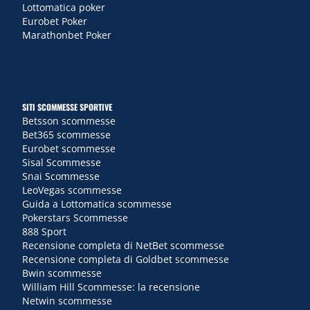
Lottomatica poker
Eurobet Poker
Marathonbet Poker
SITI SCOMMESSE SPORTIVE
Betsson scommesse
Bet365 scommesse
Eurobet scommesse
Sisal Scommesse
Snai Scommesse
LeoVegas scommesse
Guida a Lottomatica scommesse
Pokerstars Scommesse
888 Sport
Recensione completa di NetBet scommesse
Recensione completa di Goldbet scommesse
Bwin scommesse
William Hill Scommesse: la recensione
Netwin scommesse