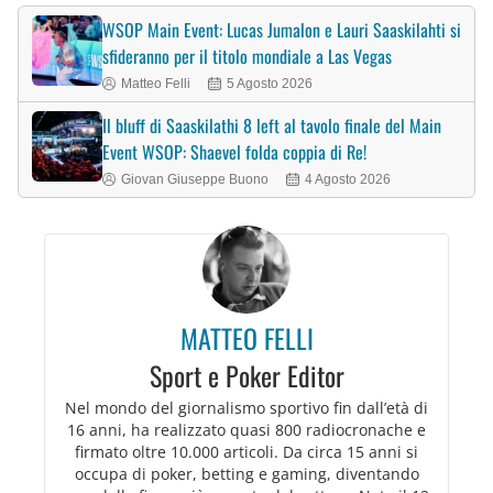
WSOP Main Event: Lucas Jumalon e Lauri Saaskilahti si
sfideranno per il titolo mondiale a Las Vegas
Matteo Felli
5 Agosto 2026
Il bluff di Saaskilathi 8 left al tavolo finale del Main
Event WSOP: Shaevel folda coppia di Re!
Giovan Giuseppe Buono
4 Agosto 2026
MATTEO FELLI
Sport e Poker Editor
Nel mondo del giornalismo sportivo fin dall’età di
16 anni, ha realizzato quasi 800 radiocronache e
firmato oltre 10.000 articoli. Da circa 15 anni si
occupa di poker, betting e gaming, diventando