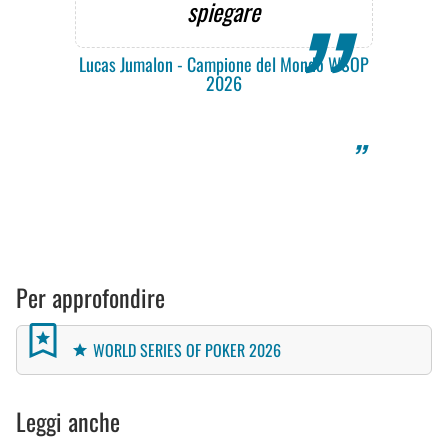
spiegare
Lucas Jumalon - Campione del Mondo WSOP
2026
Per approfondire
WORLD SERIES OF POKER 2026
Leggi anche