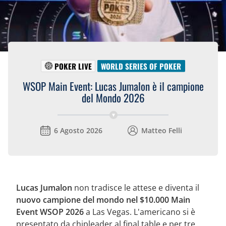
POKER LIVE
WORLD SERIES OF POKER
WSOP Main Event: Lucas Jumalon è il campione
del Mondo 2026
6 Agosto 2026
Matteo Felli
Lucas Jumalon
non tradisce le attese e diventa il
nuovo campione del mondo nel $10.000 Main
Event WSOP 2026
a Las Vegas. L'americano si è
presentato da chipleader al final table e per tre