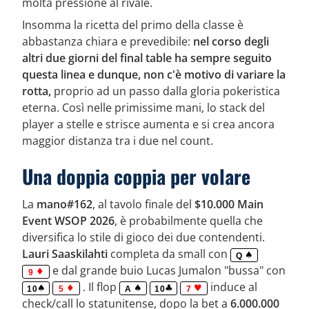
molta pressione al rivale.
Insomma la ricetta del primo della classe è
abbastanza chiara e prevedibile:
nel corso degli
altri due giorni del final table ha sempre seguito
questa linea e dunque, non c'è motivo di variare la
rotta,
proprio ad un passo dalla gloria pokeristica
eterna. Così nelle primissime mani, lo stack del
player a stelle e strisce aumenta e si crea ancora
maggior distanza tra i due nel count.
Una doppia coppia per volare
La
mano#162
, al tavolo finale del
$10.000 Main
Event WSOP 2026
, è probabilmente quella che
diversifica lo stile di gioco dei due contendenti.
Lauri Saaskilahti
completa da small con
Q
e dal grande buio Lucas Jumalon "bussa" con
9
. Il flop
induce al
10
5
A
10
7
check/call lo statunitense, dopo la bet a
6.000.000