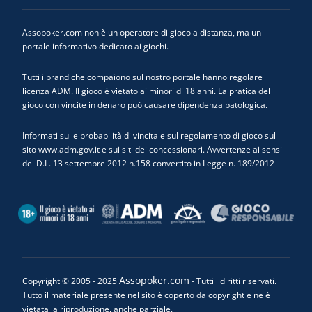
Assopoker.com non è un operatore di gioco a distanza, ma un
portale informativo dedicato ai giochi.
Tutti i brand che compaiono sul nostro portale hanno regolare
licenza ADM. Il gioco è vietato ai minori di 18 anni. La pratica del
gioco con vincite in denaro può causare dipendenza patologica.
Informati sulle probabilità di vincita e sul regolamento di gioco sul
sito www.adm.gov.it e sui siti dei concessionari. Avvertenze ai sensi
del D.L. 13 settembre 2012 n.158 convertito in Legge n. 189/2012
Assopoker.com
Copyright © 2005 - 2025
- Tutti i diritti riservati.
Tutto il materiale presente nel sito è coperto da copyright e ne è
vietata la riproduzione, anche parziale.