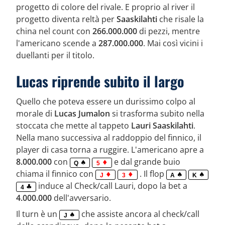
progetto di colore del rivale. E proprio al river il
progetto diventa reltà per
Saaskilahti
che risale la
china nel count con
266.000.000
di pezzi, mentre
l'americano scende a
287.000.000
. Mai così vicini i
duellanti per il titolo.
Lucas riprende subito il largo
Quello che poteva essere un durissimo colpo al
morale di
Lucas Jumalon
si trasforma subito nella
stoccata che mette al tappeto
Lauri Saaskilahti
.
Nella mano successiva al raddoppio del finnico, il
player di casa torna a ruggire. L'americano apre a
8.000.000
con
e dal grande buio
Q
5
chiama il finnico con
. Il flop
J
3
A
K
induce al Check/call Lauri, dopo la bet a
4
4.000.000
dell'avversario.
Il turn è un
che assiste ancora al check/call
J