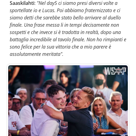
Saaskilahti
:
"Nel day5 ci siamo presi diversi volte a
sportellate io e Lucas. Poi abbiamo fraternizzato e ci
siamo detti che sarebbe stato bello arrivare al duello
finale. Una frase messa li in tempi decisamente non
sospetti e che invece si è tradotta in realtà, dopo una
battaglia incredibile al tavolo finale. Non ho rimpianti e
sono felice per la sua vittoria che a mio parere è
assolutamente meritata".