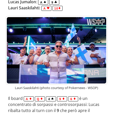
Lucas Jumalon
:
A
9
Lauri Saaskilahti
:
A
10
Lauri Saaskilahti (photo courtesy of Pokernews - WSOP)
Il board
è un
A
Q
4
9
6
concentrato di sorpassi e controsorpassi: Lucas
ribalta tutto al turn con il
9
che però apre il