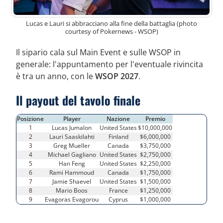
Lucas e Lauri si abbracciano alla fine della battaglia (photo
courtesy of Pokernews - WSOP)
Il sipario cala sul Main Event e sulle WSOP in
generale: l'appuntamento per l'eventuale rivincita
è tra un anno, con le
WSOP 2027
.
Il payout del tavolo finale
Posizione
Player
Nazione
Premio
1
Lucas Jumalon
United States
$10,000,000
2
Lauri Saaskilahti
Finland
$6,000,000
3
Greg Mueller
Canada
$3,750,000
4
Michael Gagliano
United States
$2,750,000
5
Han Feng
United States
$2,250,000
6
Rami Hammoud
Canada
$1,750,000
7
Jamie Shaevel
United States
$1,500,000
8
Mario Boos
France
$1,250,000
9
Evagoras Evagorou
Cyprus
$1,000,000