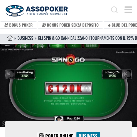
Vai al contenuto
Search for:
🎁 BONUS POKER
🎁 BONUS POKER SENZA DEPOSITO
♣️ CLUB DEL POK
»
BUSINESS
»
POKER ONLINE
BUSINESS