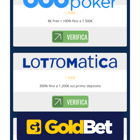
1.508€
8€ free + 100% fino a 1.500€
VERIFICA
1.200€
300% fino a 1.200€ sul primo deposito
VERIFICA