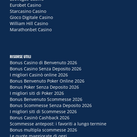
Eurobet Casino
Starcasino Casino
Gioco Digitale Casino
William Hill Casino
Marathonbet Casino
RISORSE UTILI
Bonus Casino di Benvenuto 2026
Bonus Casino Senza Deposito 2026
I migliori Casinò online 2026
Bonus Benvenuto Poker Online 2026
Bonus Poker Senza Deposito 2026
I migliori siti di Poker 2026
Bonus Benvenuto Scommesse 2026
Bonus Scommesse Senza Deposito 2026
I migliori siti di Scommesse 2026
Bonus Casinò Cashback 2026
Scommesse antepost: i favoriti a lungo termine
Bonus multipla scommesse 2026
Le quote maggiorate di oggi