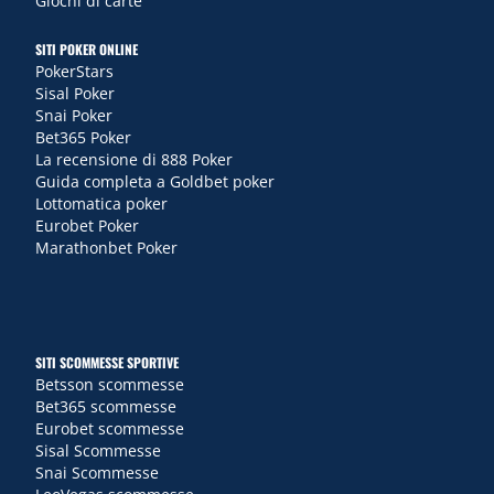
Giochi di carte
SITI POKER ONLINE
PokerStars
Sisal Poker
Snai Poker
Bet365 Poker
La recensione di 888 Poker
Guida completa a Goldbet poker
Lottomatica poker
Eurobet Poker
Marathonbet Poker
SITI SCOMMESSE SPORTIVE
Betsson scommesse
Bet365 scommesse
Eurobet scommesse
Sisal Scommesse
Snai Scommesse