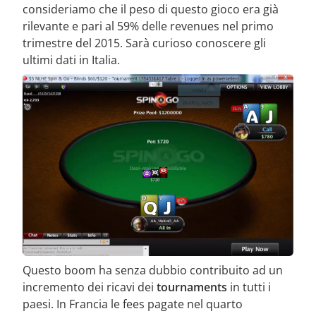
consideriamo che il peso di questo gioco era già
rilevante e pari al 59% delle revenues nel primo
trimestre del 2015. Sarà curioso conoscere gli
ultimi dati in Italia.
Questo boom ha senza dubbio contribuito ad un
incremento dei ricavi dei
tournaments
in tutti i
paesi. In Francia le fees pagate nel quarto