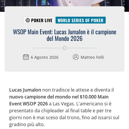
POKER LIVE
WORLD SERIES OF POKER
WSOP Main Event: Lucas Jumalon è il campione
del Mondo 2026
6 Agosto 2026
Matteo Felli
Lucas Jumalon
non tradisce le attese e diventa il
nuovo campione del mondo nel $10.000 Main
Event WSOP 2026
a Las Vegas. L'americano si è
presentato da chipleader al final table e per tre
giorni non è mai sceso dal trono, fino ad issarsi sul
gradino più alto.