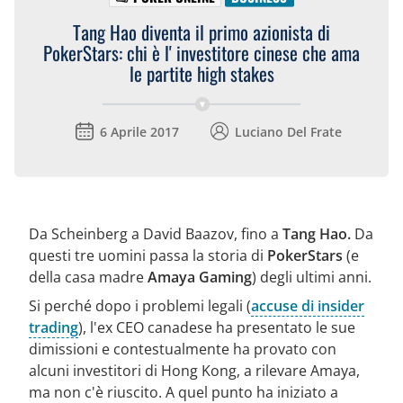
Tang Hao diventa il primo azionista di
PokerStars: chi è l' investitore cinese che ama
le partite high stakes
6 Aprile 2017
Luciano Del Frate
Da Scheinberg a David Baazov, fino a
Tang Hao.
Da
questi tre uomini passa
la storia di
PokerStars
(e
della casa madre
Amaya Gaming
) degli ultimi anni.
Si perché dopo i problemi legali (
accuse di insider
trading
), l'ex CEO canadese ha presentato le sue
dimissioni e contestualmente ha provato con
alcuni investitori di Hong Kong, a rilevare Amaya,
ma non c'è riuscito. A quel punto ha iniziato a