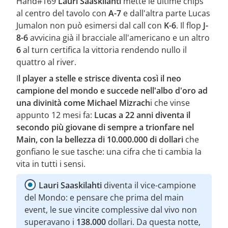
Hand#169
Lauri Saaskilahti
mette le ultime chips
al centro del tavolo con
A-7
e dall'altra parte Lucas
Jumalon non può esimersi dal call con
K-6
. Il flop
J-
8-6
avvicina già il bracciale all'americano e un altro
6
al turn certifica la vittoria rendendo nullo il
quattro al river.
I
l player a stelle e strisce diventa così il neo
campione del mondo e succede nell'albo d'oro ad
una divinità come Michael Mizrach
i che vinse
appunto 12 mesi fa:
Lucas a 22 anni diventa il
secondo più giovane di sempre a trionfare nel
Main, con la bellezza di 10.000.000 di dollari
che
gonfiano le sue tasche: una cifra che ti cambia la
vita in tutti i sensi.
Lauri Saaskilahti
diventa il vice-campione
del Mondo: e pensare che prima del main
event, le sue vincite complessive dal vivo non
superavano i
138.000
dollari. Da questa notte,