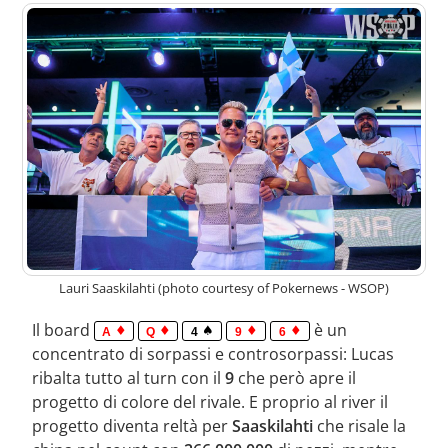
Lauri Saaskilahti (photo courtesy of Pokernews - WSOP)
Il board
è un
A
Q
4
9
6
concentrato di sorpassi e controsorpassi: Lucas
ribalta tutto al turn con il
9
che però apre il
progetto di colore del rivale. E proprio al river il
progetto diventa reltà per
Saaskilahti
che risale la