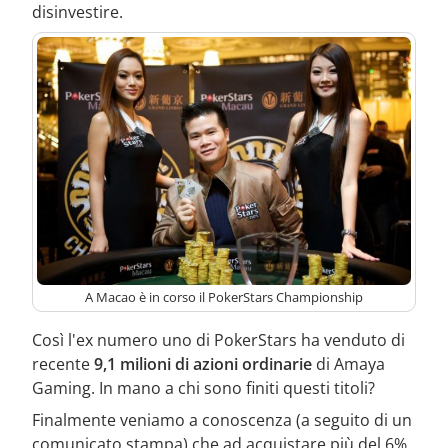
disinvestire.
A Macao è in corso il PokerStars Championship
Così l'ex numero uno di PokerStars ha venduto di
recente
9,1 milioni di azioni ordinarie
di Amaya
Gaming. In mano a chi sono finiti questi titoli?
Finalmente veniamo a conoscenza (a seguito di un
comunicato stampa) che ad acquistare più del 6%