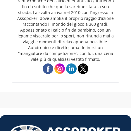
radiocronache del calcio dilettantistico, intuendo
fin da subito che quella sarebbe stata la sua
strada. La svolta arriva nel 2010 con l’ingresso in
Assopoker, dove amplia il proprio raggio d’azione
raccontando il mondo del gioco a 360 gradi.
Appassionato di calcio fin da bambino, con un
legame viscerale per lo sport, non rinuncia mai a
viaggi e momenti di relax appena possibile.
Autoironico e diretto, ama definirsi un
“mangiatore da competizione”: con lui, una cena
vale più di qualsiasi vestito firmato.