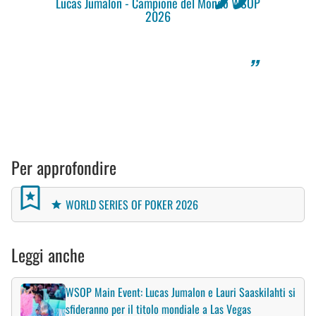
Lucas Jumalon - Campione del Mondo WSOP
2026
Per approfondire
WORLD SERIES OF POKER 2026
Leggi anche
WSOP Main Event: Lucas Jumalon e Lauri Saaskilahti si
sfideranno per il titolo mondiale a Las Vegas