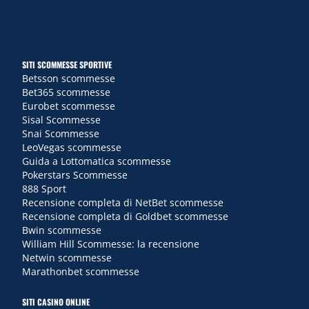
SITI SCOMMESSE SPORTIVE
Betsson scommesse
Bet365 scommesse
Eurobet scommesse
Sisal Scommesse
Snai Scommesse
LeoVegas scommesse
Guida a Lottomatica scommesse
Pokerstars Scommesse
888 Sport
Recensione completa di NetBet scommesse
Recensione completa di Goldbet scommesse
Bwin scommesse
William Hill Scommesse: la recensione
Netwin scommesse
Marathonbet scommesse
SITI CASINO ONLINE