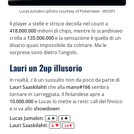
Lucas Jumalon (photo courtesy of Pokernews - WSOP)
Il player a stelle e strisce decolla nel count a
418.000.000
milioni di chips, mentre lo scandinavo
crolla a
135.000.000
e la sensazione è quella di un
divario quasi impossibile da colmare. Ma le
sorprese sono dietro l'angolo.
Lauri un 2up illusorio
In realtà, c'è un sussulto non da poco da parte di
Lauri Saaskilahti
che alla
mano#166
sembra
tornare in carreggiata. Il finlandese apre a
10.000.000
e Lucas lo mette ai resti: call del finnico
e si va allo
showdown:
Lucas Jumalon
:
A
9
Lauri Saaskilahti
:
A
10