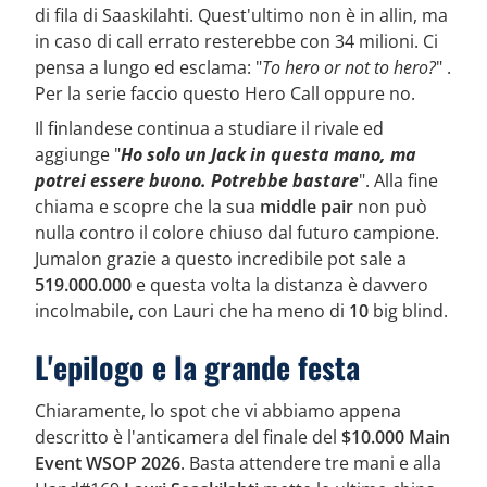
di fila di Saaskilahti. Quest'ultimo non è in allin, ma
in caso di call errato resterebbe con 34 milioni. Ci
pensa a lungo ed esclama: "
To hero or not to hero?
" .
Per la serie faccio questo Hero Call oppure no.
Il finlandese continua a studiare il rivale ed
aggiunge "
Ho solo un Jack in questa mano, ma
potrei essere buono. Potrebbe bastare
". Alla fine
chiama e scopre che la sua
middle pair
non può
nulla contro il colore chiuso dal futuro campione.
Jumalon grazie a questo incredibile pot sale a
519.000.000
e questa volta la distanza è davvero
incolmabile, con Lauri che ha meno di
10
big blind.
L'epilogo e la grande festa
Chiaramente, lo spot che vi abbiamo appena
descritto è l'anticamera del finale del
$10.000 Main
Event WSOP 2026
. Basta attendere tre mani e alla