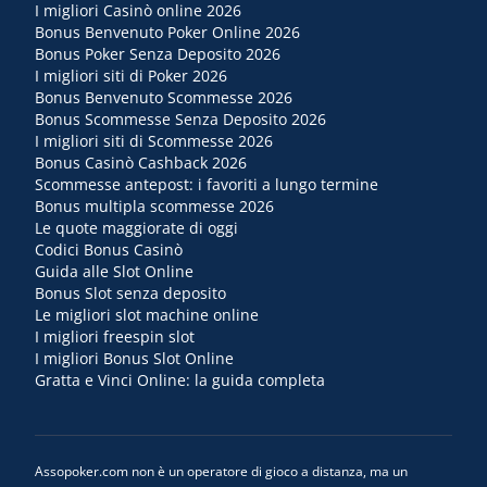
I migliori Casinò online 2026
Bonus Benvenuto Poker Online 2026
Bonus Poker Senza Deposito 2026
I migliori siti di Poker 2026
Bonus Benvenuto Scommesse 2026
Bonus Scommesse Senza Deposito 2026
I migliori siti di Scommesse 2026
Bonus Casinò Cashback 2026
Scommesse antepost: i favoriti a lungo termine
Bonus multipla scommesse 2026
Le quote maggiorate di oggi
Codici Bonus Casinò
Guida alle Slot Online
Bonus Slot senza deposito
Le migliori slot machine online
I migliori freespin slot
I migliori Bonus Slot Online
Gratta e Vinci Online: la guida completa
Assopoker.com non è un operatore di gioco a distanza, ma un