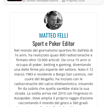
Giovan Giuseppe Buono
4 Agosto 2026
MATTEO FELLI
Sport e Poker Editor
Nel mondo del giornalismo sportivo fin dall’età di
16 anni, ha realizzato quasi 800 radiocronache e
firmato oltre 10.000 articoli. Da circa 15 anni si
occupa di poker, betting e gaming, diventando
una delle firme più esperte del settore. Nato il 12
marzo 1983 e residente a Borgo San Lorenzo, nel
cuore del Mugello, ha iniziato con le
radiocronache del calcio dilettantistico, intuendo
fin da subito che quella sarebbe stata la sua
strada. La svolta arriva nel 2010 con l’ingresso in
Assopoker, dove amplia il proprio raggio d’azione
raccontando il mondo del gioco a 360 gradi.