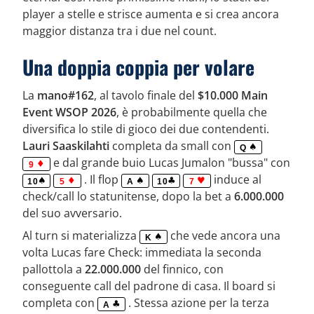
player a stelle e strisce aumenta e si crea ancora
maggior distanza tra i due nel count.
Una doppia coppia per volare
La
mano#162
, al tavolo finale del
$10.000 Main
Event WSOP 2026
, è probabilmente quella che
diversifica lo stile di gioco dei due contendenti.
Lauri Saaskilahti
completa da small con
Q
e dal grande buio Lucas Jumalon "bussa" con
9
. Il flop
induce al
10
5
A
10
7
check/call lo statunitense, dopo la bet a
6.000.000
del suo avversario.
Al turn si materializza
che vede ancora una
K
volta Lucas fare Check: immediata la seconda
pallottola a
22.000.000
del finnico, con
conseguente call del padrone di casa. Il board si
completa con
. Stessa azione per la terza
A