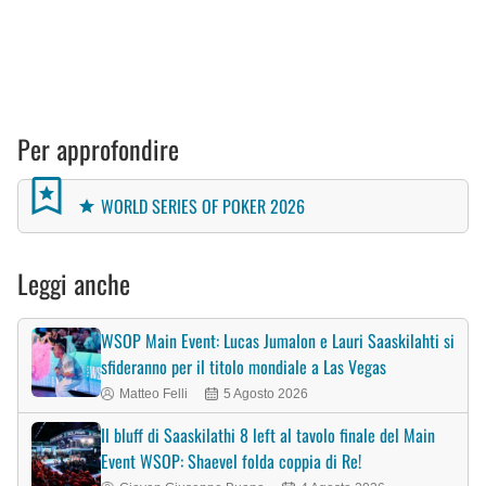
Per approfondire
WORLD SERIES OF POKER 2026
Leggi anche
WSOP Main Event: Lucas Jumalon e Lauri Saaskilahti si
sfideranno per il titolo mondiale a Las Vegas
Matteo Felli
5 Agosto 2026
Il bluff di Saaskilathi 8 left al tavolo finale del Main
Event WSOP: Shaevel folda coppia di Re!