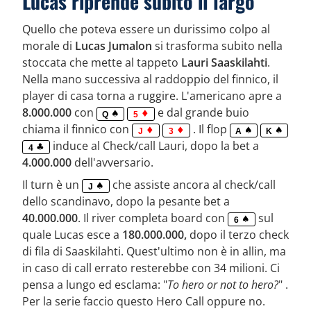
Lucas riprende subito il largo
Quello che poteva essere un durissimo colpo al
morale di
Lucas Jumalon
si trasforma subito nella
stoccata che mette al tappeto
Lauri Saaskilahti
.
Nella mano successiva al raddoppio del finnico, il
player di casa torna a ruggire. L'americano apre a
8.000.000
con
e dal grande buio
Q
5
chiama il finnico con
. Il flop
J
3
A
K
induce al Check/call Lauri, dopo la bet a
4
4.000.000
dell'avversario.
Il turn è un
che assiste ancora al check/call
J
dello scandinavo, dopo la pesante bet a
40.000.000
. Il river completa board con
sul
6
quale Lucas esce a
180.000.000,
dopo il terzo check
di fila di Saaskilahti. Quest'ultimo non è in allin, ma
in caso di call errato resterebbe con 34 milioni. Ci
pensa a lungo ed esclama: "
To hero or not to hero?
" .
Per la serie faccio questo Hero Call oppure no.