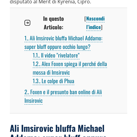
disputato al Merit di Kyrenia, Cipro.
In questo
[
Nascondi
Articolo:
l’indice
]
1.
Ali Imsirovic bluffa Michael Addamo:
super bluff oppure occhio lungo?
1.1.
Il video "rivelatore"
1.2.
Alex Foxen spiega il perché della
mossa di Imsirovic
1.3.
Le colpe di Phua
2.
Foxen e il presunto ban online di Ali
Imsirovic
Ali Imsirovic bluffa Michael