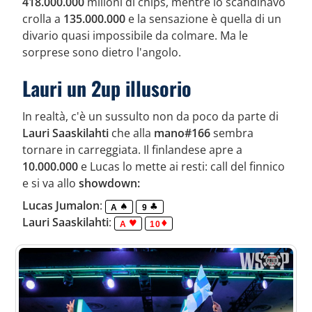
418.000.000
milioni di chips, mentre lo scandinavo
crolla a
135.000.000
e la sensazione è quella di un
divario quasi impossibile da colmare. Ma le
sorprese sono dietro l'angolo.
Lauri un 2up illusorio
In realtà, c'è un sussulto non da poco da parte di
Lauri Saaskilahti
che alla
mano#166
sembra
tornare in carreggiata. Il finlandese apre a
10.000.000
e Lucas lo mette ai resti: call del finnico
e si va allo
showdown:
Lucas Jumalon
:
A
9
Lauri Saaskilahti
:
A
10