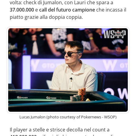
volta: check di Jumalon, con Lauri che spara a
37.000.000
e
call del futuro campione
che incassa il
piatto grazie alla doppia coppia.
Lucas Jumalon (photo courtesy of Pokernews - WSOP)
Il player a stelle e strisce decolla nel count a