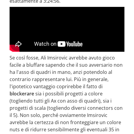
esattamente a 3:24:56.
Se così fosse, Ali Imsirovic avrebbe avuto gioco
facile a bluffare sapendo che il suo avversario non
ha l'asso di quadri in mano, anzi potendolo al
contrario rappresentare lui. Più in generale,
l'ipotetico vantaggio coprirebbe il fatto di
blockerare
sia i possibili progetti a colore
(togliendo tutti gli Ax con asso di quadri), sia i
progetti di scala (togliendo diversi connectors con
il 5). Non solo, perché ovviamente Imsirovic
avrebbe la certezza di non fronteggiare un colore
nuts e di ridurre sensibilmente gli eventuali 35 in