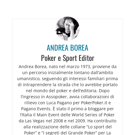
ANDREA BOREA
Poker e Sport Editor
Andrea Borea, nato nel marzo 1973, proviene da
un percorso inizialmente lontano dall’ambito
umanistico, seguendo gli interessi familiari prima
di intraprendere la strada che lo avrebbe portato
nel mondo del poker e dell’editoria. Dopo
l’ingresso in Assopoker, avvia collaborazioni di
rilievo con Luca Pagano per PokerPoker.it e
Pagano Events. È stato il primo a bloggare per
l’Italia il Main Event delle World Series of Poker
da Las Vegas nel 2008 e nel 2009. Ha contribuito
alla realizzazione delle collane “Lo sport del
Poker” e “I segreti del Grande Poker” per La