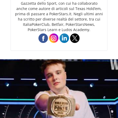
Gazzetta dello Sport, con cui ha collaborato
anche come autore di articoli sul Texas Hold’em,
prima di passare a PokerStars.it. Negli ultimi anni
ha scritto per diverse realtà del settore, tra cui
ItaliaPokerClub, Betfair, PokerStarsNews,
PokerStars Learn e Ludos Academy.