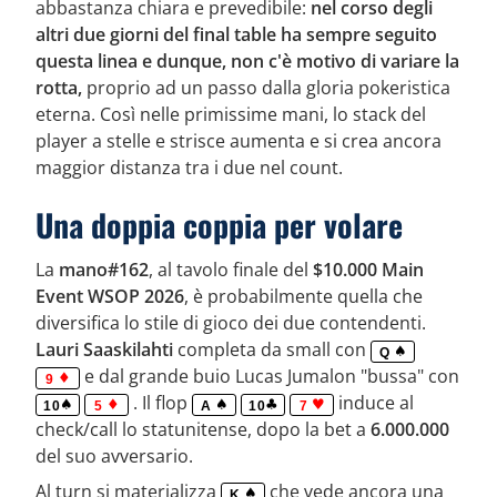
abbastanza chiara e prevedibile:
nel corso degli
altri due giorni del final table ha sempre seguito
questa linea e dunque, non c'è motivo di variare la
rotta,
proprio ad un passo dalla gloria pokeristica
eterna. Così nelle primissime mani, lo stack del
player a stelle e strisce aumenta e si crea ancora
maggior distanza tra i due nel count.
Una doppia coppia per volare
La
mano#162
, al tavolo finale del
$10.000 Main
Event WSOP 2026
, è probabilmente quella che
diversifica lo stile di gioco dei due contendenti.
Lauri Saaskilahti
completa da small con
Q
e dal grande buio Lucas Jumalon "bussa" con
9
. Il flop
induce al
10
5
A
10
7
check/call lo statunitense, dopo la bet a
6.000.000
del suo avversario.
Al turn si materializza
che vede ancora una
K