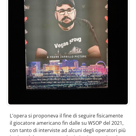
L'opera si proponeva il fine di seguire fisicamente
il giocatore americano fin dalle su WSOP del 2021,
con tanto di interviste ad alcuni degli operatori più