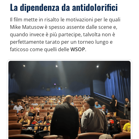
La dipendenza da antidolorifici
Il film mette in risalto le motivazioni per le quali
Mike Matusow è spesso assente dalle scene e,
quando invece è più partecipe, talvolta non è
perfettamente tarato per un torneo lungo e
faticoso come quelli delle
WSOP
.