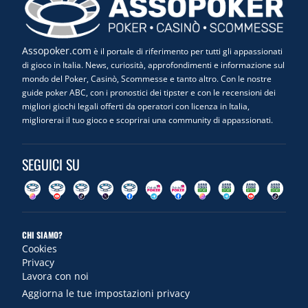
Assopoker.com
è il portale di riferimento per tutti gli appassionati
di gioco in Italia. News, curiosità, approfondimenti e informazione sul
mondo del Poker, Casinò, Scommesse e tanto altro. Con le nostre
guide poker ABC, con i pronostici dei tipster e con le recensioni dei
migliori giochi legali offerti da operatori con licenza in Italia,
migliorerai il tuo gioco e scoprirai una community di appassionati.
SEGUICI SU
CHI SIAMO?
Cookies
Privacy
Lavora con noi
Aggiorna le tue impostazioni privacy