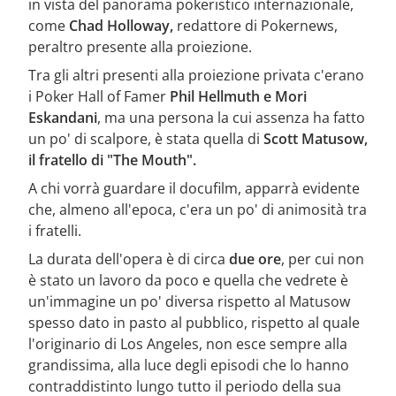
in vista del panorama pokeristico internazionale,
come
Chad Holloway,
redattore di Pokernews,
peraltro presente alla proiezione.
Tra gli altri presenti alla proiezione privata c'erano
i Poker Hall of Famer
Phil Hellmuth e Mori
Eskandani
, ma una persona la cui assenza ha fatto
un po' di scalpore, è stata quella di
Scott Matusow,
il fratello di "The Mouth".
A chi vorrà guardare il docufilm, apparrà evidente
che, almeno all'epoca, c'era un po' di animosità tra
i fratelli.
La durata dell'opera è di circa
due ore
, per cui non
è stato un lavoro da poco e quella che vedrete è
un'immagine un po' diversa rispetto al Matusow
spesso dato in pasto al pubblico, rispetto al quale
l'originario di Los Angeles, non esce sempre alla
grandissima, alla luce degli episodi che lo hanno
contraddistinto lungo tutto il periodo della sua