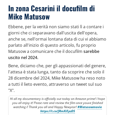
In zona Cesarini il docufilm di
Mike Matusow
Ebbene, per la verità non siamo stati lì a contare i
giorni che ci separavano dall'uscita dell'opera,
anche se, nell'ormai lontana data di cui vi abbiamo
parlato all'inizio di questo articolo, fu proprio
Matusow a comunicare che il docufilm
sarebbe
uscito nel 2024.
Bene, diciamo che, per gli appassionati del genere,
l'attesa è stata lunga, tanto da scoprire che solo il
28 dicembre del 2024, Mike Matusow ha reso noto
a tutti il lieto evento, attraverso un tweet sul suo
"X".
Hi all my documentary is officially out today on Amazon prime! I hope
you all enjoy it! Pease rate and review the film once youve finished
watching i! Thank you all and Happy Newyear!
#Matusowmovie
https://t.co/JRmXiEpzDS