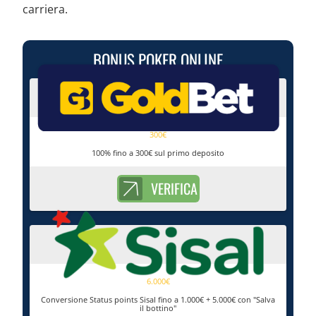
carriera.
BONUS POKER ONLINE
300€
100% fino a 300€ sul primo deposito
VERIFICA
6.000€
Conversione Status points Sisal fino a 1.000€ + 5.000€ con "Salva
il bottino"