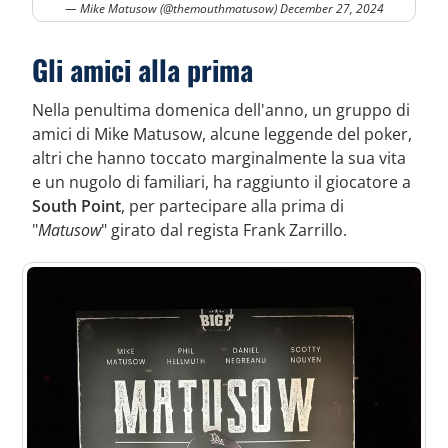
— Mike Matusow (@themouthmatusow)
December 27, 2024
Gli amici alla prima
Nella penultima domenica dell'anno, un gruppo di
amici di Mike Matusow, alcune leggende del poker,
altri che hanno toccato marginalmente la sua vita
e un nugolo di familiari, ha raggiunto il giocatore a
South Point
, per partecipare alla prima di
"
Matusow
" girato dal regista Frank Zarrillo.