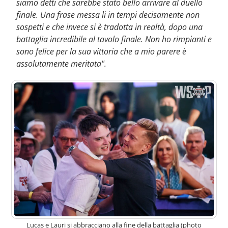
siamo detti che sarebbe stato bello arrivare al duello
finale. Una frase messa li in tempi decisamente non
sospetti e che invece si è tradotta in realtà, dopo una
battaglia incredibile al tavolo finale. Non ho rimpianti e
sono felice per la sua vittoria che a mio parere è
assolutamente meritata".
Lucas e Lauri si abbracciano alla fine della battaglia (photo