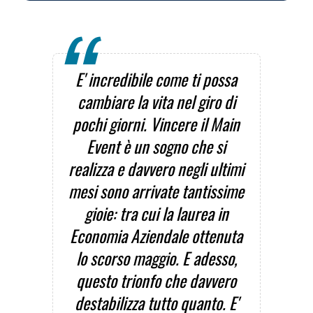
E' incredibile come ti possa
cambiare la vita nel giro di
pochi giorni. Vincere il Main
Event è un sogno che si
realizza e davvero negli ultimi
mesi sono arrivate tantissime
gioie: tra cui la laurea in
Economia Aziendale ottenuta
lo scorso maggio. E adesso,
questo trionfo che davvero
destabilizza tutto quanto. E'