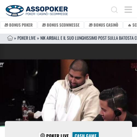
Vai al contenuto
Search for:
🎁 BONUS POKER
🎁 BONUS SCOMMESSE
🎁 BONUS CASINÒ
🔥 SC
»
POKER LIVE
»
POKER LIVE
CASH GAME