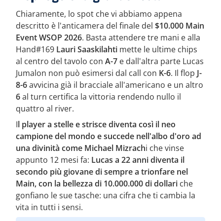
Chiaramente, lo spot che vi abbiamo appena
descritto è l'anticamera del finale del
$10.000 Main
Event WSOP 2026
. Basta attendere tre mani e alla
Hand#169
Lauri Saaskilahti
mette le ultime chips
al centro del tavolo con
A-7
e dall'altra parte Lucas
Jumalon non può esimersi dal call con
K-6
. Il flop
J-
8-6
avvicina già il bracciale all'americano e un altro
6
al turn certifica la vittoria rendendo nullo il
quattro al river.
I
l player a stelle e strisce diventa così il neo
campione del mondo e succede nell'albo d'oro ad
una divinità come Michael Mizrach
i che vinse
appunto 12 mesi fa:
Lucas a 22 anni diventa il
secondo più giovane di sempre a trionfare nel
Main, con la bellezza di 10.000.000 di dollari
che
gonfiano le sue tasche: una cifra che ti cambia la
vita in tutti i sensi.