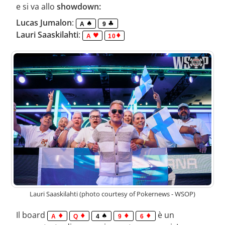
e si va allo
showdown:
Lucas Jumalon
:
A
9
Lauri Saaskilahti
:
A
10
Lauri Saaskilahti (photo courtesy of Pokernews - WSOP)
Il board
è un
A
Q
4
9
6