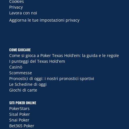
Cookies
Privacy
Lavora con noi
Aggiorna le tue impostazioni privacy
COME GIOCARE
Come si gioca a Poker Texas Hold’em: la guida e le regole
I punteggi del Texas Hold'em
Casinò
Scommesse
Pronostici di oggi: i nostri pronostici sportivi
Le Schedine di oggi
Giochi di carte
SITI POKER ONLINE
PokerStars
Sisal Poker
Snai Poker
Bet365 Poker