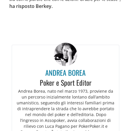
ha risposto Berkey.
ANDREA BOREA
Poker e Sport Editor
Andrea Borea, nato nel marzo 1973, proviene da
un percorso inizialmente lontano dall’ambito
umanistico, seguendo gli interessi familiari prima
di intraprendere la strada che lo avrebbe portato
nel mondo del poker e dell’editoria. Dopo
l’ingresso in Assopoker, avvia collaborazioni di
rilievo con Luca Pagano per PokerPoker.it e