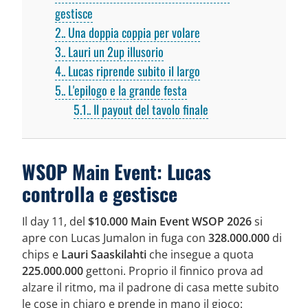
gestisce
2.
Una doppia coppia per volare
3.
Lauri un 2up illusorio
4.
Lucas riprende subito il largo
5.
L'epilogo e la grande festa
5.1.
Il payout del tavolo finale
WSOP Main Event: Lucas
controlla e gestisce
Il day 11, del
$10.000 Main Event WSOP 2026
si
apre con Lucas Jumalon in fuga con
328.000.000
di
chips e
Lauri Saaskilahti
che insegue a quota
225.000.000
gettoni. Proprio il finnico prova ad
alzare il ritmo, ma il padrone di casa mette subito
le cose in chiaro e prende in mano il gioco: