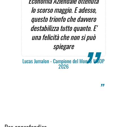
Economia Aziendale ottenuta
lo scorso maggio. E adesso,
questo trionfo che davvero
destabilizza tutto quanto. E'
una felicità che non si può
spiegare
Lucas Jumalon - Campione del Mondo WSOP
2026
Per approfondire