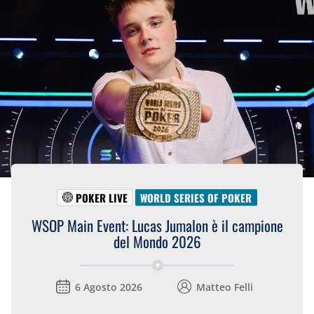
POKER LIVE
WORLD SERIES OF POKER
WSOP Main Event: Lucas Jumalon è il campione
del Mondo 2026
6 Agosto 2026
Matteo Felli