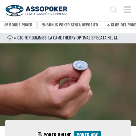
Vai al contenuto
Search for:
🎁 BONUS POKER
🎁 BONUS POKER SENZA DEPOSITO
♣️ CLUB DEL POK
»
GTO FOR DUMMIES: LA GAME THEORY OPTIMAL SPIEGATA NEL MODO PIÙ SEMPLICE POSSIBILE
POKER ONLINE
POKER ABC