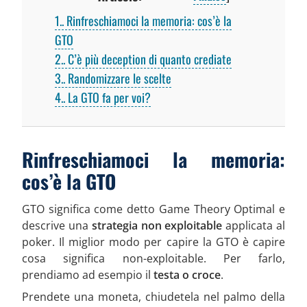
1.
Rinfreschiamoci la memoria: cos’è la
GTO
2.
C’è più deception di quanto crediate
3.
Randomizzare le scelte
4.
La GTO fa per voi?
Rinfreschiamoci la memoria:
cos’è la GTO
GTO significa come detto Game Theory Optimal e
descrive una
strategia non exploitable
applicata al
poker. Il miglior modo per capire la GTO è capire
cosa significa non-exploitable. Per farlo,
prendiamo ad esempio il
testa o croce
.
Prendete una moneta, chiudetela nel palmo della