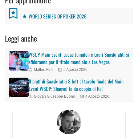
WORLD SERIES OF POKER 2026
Leggi anche
WSOP Main Event: Lucas Jumalon e Lauri Saaskilahti si
sfideranno per il titolo mondiale a Las Vegas
Matteo Felli
5 Agosto 2026
Il bluff di Saaskilathi 8 left al tavolo finale del Main
Event WSOP: Shaevel folda coppia di Re!
Giovan Giuseppe Buono
4 Agosto 2026