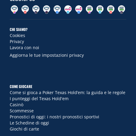
CHI SIAMO?
Cookies
Privacy
Lavora con noi
Aggiorna le tue impostazioni privacy
COME GIOCARE
Come si gioca a Poker Texas Hold’em: la guida e le regole
I punteggi del Texas Hold'em
Casinò
Scommesse
Pronostici di oggi: i nostri pronostici sportivi
Le Schedine di oggi
Giochi di carte